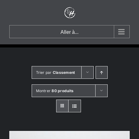
Passer
au
contenu
Aller à...
Trier par
Classement
Montrer
80 produits