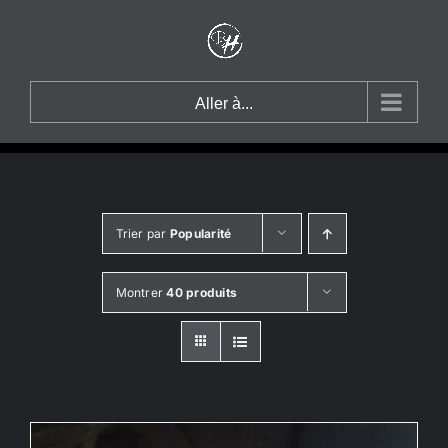
Passer
au
contenu
Aller à...
Trier par
Popularité
Montrer
40 produits