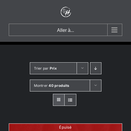
Passer
au
contenu
Aller à...
Trier par
Prix
Montrer
40 produits
Épuisé