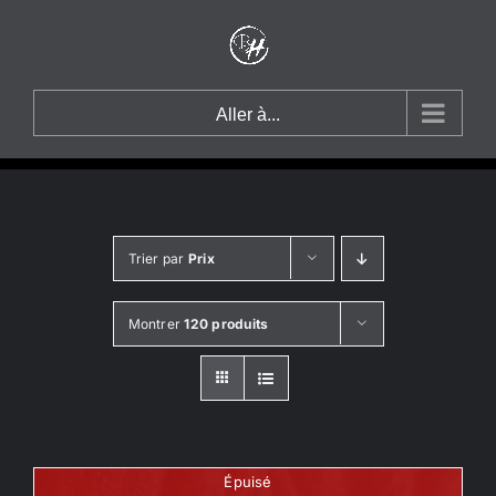
Passer
au
contenu
Aller à...
Trier par
Prix
Montrer
120 produits
Épuisé