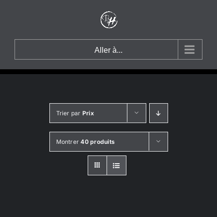
Passer
au
contenu
Aller à...
Trier par
Prix
Montrer
40 produits