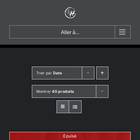
Passer
au
contenu
Aller à...
Trier par
Date
Montrer
40 produits
Épuisé